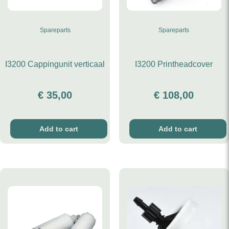
Spareparts
Spareparts
I3200 Cappingunit verticaal
I3200 Printheadcover
€
35,00
€
108,00
Add to cart
Add to cart