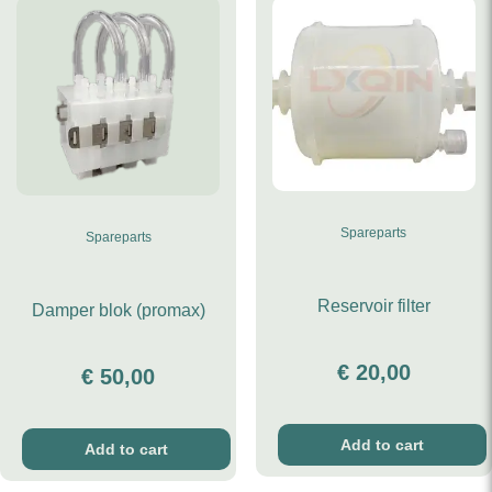
Spareparts
Spareparts
Reservoir filter
Damper blok (promax)
€
20,00
€
50,00
Add to cart
Add to cart