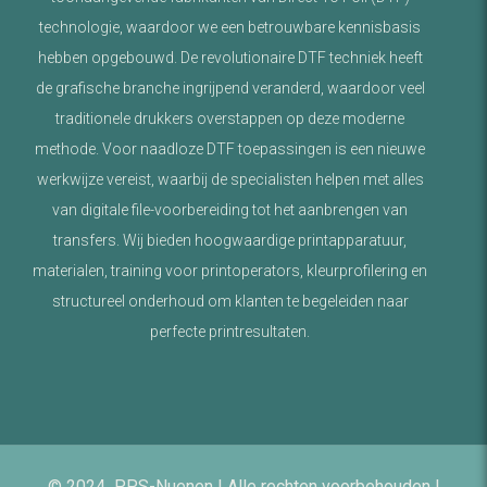
technologie, waardoor we een betrouwbare kennisbasis
hebben opgebouwd. De revolutionaire DTF techniek heeft
de grafische branche ingrijpend veranderd, waardoor veel
traditionele drukkers overstappen op deze moderne
methode. Voor naadloze DTF toepassingen is een nieuwe
werkwijze vereist, waarbij de specialisten helpen met alles
van digitale file-voorbereiding tot het aanbrengen van
transfers. Wij bieden hoogwaardige printapparatuur,
materialen, training voor printoperators, kleurprofilering en
structureel onderhoud om klanten te begeleiden naar
perfecte printresultaten.
© 2024 PPS-Nuenen | Alle rechten voorbehouden |