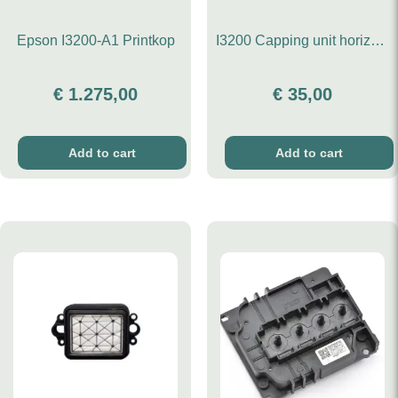
Epson I3200-A1 Printkop
I3200 Capping unit horizontaal
€
1.275,00
€
35,00
Add to cart
Add to cart