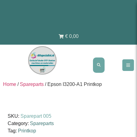
€ 0,00
Home
/
Spareparts
/ Epson I3200-A1 Printkop
SKU:
Sparepart 005
Category:
Spareparts
Tag:
Printkop