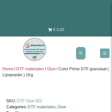
€ 0,00
Home
/
DTF materialen
/
Glue
/ Color Prime DTF granulaat (
Lijmpoeder ) 1Kg
SKU:
DTF Glue 002
Categories:
DTF materialen
,
Glue