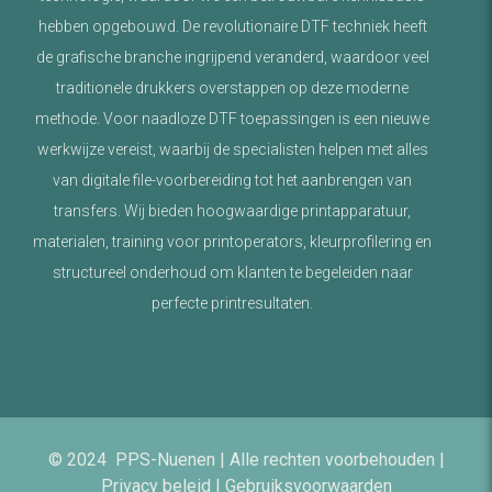
hebben opgebouwd. De revolutionaire DTF techniek heeft
de grafische branche ingrijpend veranderd, waardoor veel
traditionele drukkers overstappen op deze moderne
methode. Voor naadloze DTF toepassingen is een nieuwe
werkwijze vereist, waarbij de specialisten helpen met alles
van digitale file-voorbereiding tot het aanbrengen van
transfers. Wij bieden hoogwaardige printapparatuur,
materialen, training voor printoperators, kleurprofilering en
structureel onderhoud om klanten te begeleiden naar
perfecte printresultaten.
© 2024 PPS-Nuenen | Alle rechten voorbehouden |
Privacy beleid | Gebruiksvoorwaarden