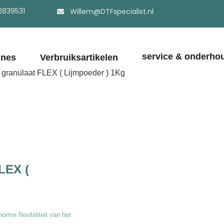
2839531
Willem@DTFspecialist.nl
service & onderho
ines
Verbruiksartikelen
 granulaat FLEX ( Lijmpoeder ) 1Kg
LEX (
rme flexibiliteit van het