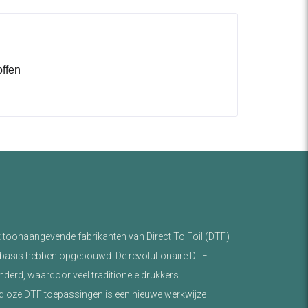
offen
toonaangevende fabrikanten van Direct To Foil (DTF)
basis hebben opgebouwd. De revolutionaire DTF
nderd, waardoor veel traditionele drukkers
loze DTF toepassingen is een nieuwe werkwijze